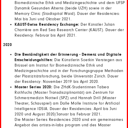
Biomedizinische Ethik und Medizingeschichte und dem UFSP
Dynamik Gesunden Alterns (beide UZH) sowie in der
Memory Clinic (Stadtspital Waid). Dauer der Residencies:
Mai bis Juni und Oktober 2021.
KAUST-Swiss Residency Exchange:
Der Künstler Julian
Charrière am Red Sea Research Center (KAUST). Dauer der
Residency: Februar bis April 2021.
2020
Die Beständigkeit der Erinnerung - Demenz und Digitale
Entscheidungshilfen:
Die Künstlerin Soetkin Verstegen aus
Brüssel am Institut für Biomedizinische Ethik und
Medizingeschichte und in der Forschungsgruppe Methoden
der Plastizitätsforschung, beide Universität Zürich. Dauer
der Residency: November 2019 bis April 2020.
Master Series 2020:
Die ZHdK-Studentinnen Tabea
Rothfuchs (Master Transdisziplinarität) am Zentrum für
Schmerzmedizin Nottwil (SPZ) und Hannah Drill (Master
Theater, Schauspiel) am Dalle Molle Institute for Artificial
Intelligence IDSIA. Dauer der Residencies: April bis Juni
2020 und August 2020/Januar bis Februar 2021.
Die Master Series Residencies 2020 sind ein gemeinsames
Angebot des artists-in-labs program und des Master