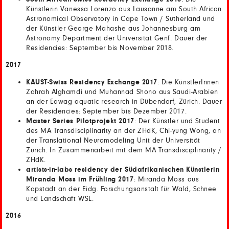
Künstlerin Vanessa Lorenzo aus Lausanne am South African
Astronomical Observatory in Cape Town / Sutherland und
der Künstler George Mahashe aus Johannesburg am
Astronomy Department der Universität Genf. Dauer der
Residencies: September bis November 2018.
2017
KAUST-Swiss Residency Exchange 2017
: Die KünstlerInnen
Zahrah Alghamdi und Muhannad Shono aus Saudi-Arabien
an der Eawag aquatic research in Dübendorf, Zürich. Dauer
der Residencies: September bis Dezember 2017.
Master Series Pilotprojekt 2017
: Der Künstler und Student
des MA Transdisciplinarity an der ZHdK, Chi-yung Wong, an
der Translational Neuromodeling Unit der Universität
Zürich. In Zusammenarbeit mit dem MA Transdisciplinarity /
ZHdK.
artists-in-labs residency der Südafrikanischen Künstlerin
Miranda Moss im Frühling 2017
: Miranda Moss aus
Kapstadt an der Eidg. Forschungsanstalt für Wald, Schnee
und Landschaft WSL.
2016