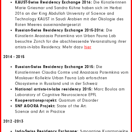
KAUST-Swiss Residency Exchange 2016:
Die Künstlerinnen
Marie Griesmar und Sandra Kühne haben sich im Herbst
2016 an der King Abdullah University of Science and
Technology KAUST in Saudi Arabien mit der Ökologie des
Roten Meeres auseinandergesetzt
Russian-Swiss Residency Exchange 2015-2016:
Die
Künstlerin Anastasia Potemkina von Urban Fauna Lab
besuchte Zürich für die abschliessende Veranstaltung ihrer
artists-in-labs Residency. Mehr dazu
hier
2014 - 2015
Russian-Swiss Residency Exchange 2015:
Die
Künstlerinnen Claudia Comte und Anastasia Potemkina vom
Moskauer Kollektiv Urban Fauna Lab erforschten
Ökosysteme in Russland und in der Schweiz
National artists-in-labs residency 2015:
Marc Boulos am
Laboratory of Cognitive Neuroscience EPFL
Kooperationsprojekt:
Quantum of Disorder
SNF AGORA Projekt:
State of the Art:
Science and Art in Practice
2012 -2013
Indo-Swiss Residency Exchange:
3-monatige Kunstprojekte