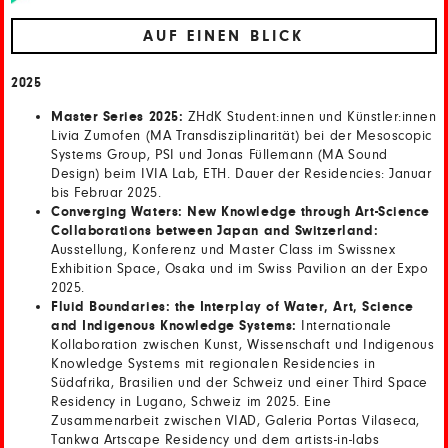
AUF EINEN BLICK
2025
Master Series 2025:
ZHdK Student:innen und Künstler:innen
Livia Zumofen (MA Transdisziplinarität) bei der Mesoscopic
Systems Group, PSI und Jonas Füllemann (MA Sound
Design) beim IVIA Lab, ETH. Dauer der Residencies: Januar
bis Februar 2025.
Converging Waters: New Knowledge through Art-Science
Collaborations between Japan and Switzerland:
Ausstellung, Konferenz und Master Class im Swissnex
Exhibition Space, Osaka und im Swiss Pavilion an der Expo
2025.
Fluid Boundaries: the Interplay of Water, Art, Science
and Indigenous Knowledge Systems:
Internationale
Kollaboration zwischen Kunst, Wissenschaft und Indigenous
Knowledge Systems mit regionalen Residencies in
Südafrika, Brasilien und der Schweiz und einer Third Space
Residency in Lugano, Schweiz im 2025. Eine
Zusammenarbeit zwischen VIAD, Galeria Portas Vilaseca,
Tankwa Artscape Residency und dem artists-in-labs