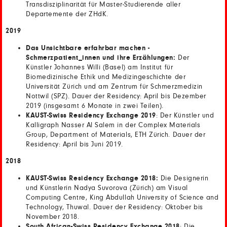
Transdisziplinarität für Master-Studierende aller
Departemente der ZHdK.
2019
Das Unsichtbare erfahrbar machen -
Schmerzpatient_innen und ihre Erzählungen:
Der
Künstler Johannes Willi (Basel) am Institut für
Biomedizinische Ethik und Medizingeschichte der
Universität Zürich und am Zentrum für Schmerzmedizin
Nottwil (SPZ). Dauer der Residency: April bis Dezember
2019 (insgesamt 6 Monate in zwei Teilen).
KAUST-Swiss Residency Exchange 2019
: Der Künstler und
Kalligraph Nasser Al Salem in der Complex Materials
Group, Department of Materials, ETH Zürich. Dauer der
Residency: April bis Juni 2019.
2018
KAUST-Swiss Residency Exchange 2018:
Die Designerin
und Künstlerin Nadya Suvorova (Zürich) am Visual
Computing Centre, King Abdullah University of Science and
Technology, Thuwal. Dauer der Residency: Oktober bis
November 2018.
South African-Swiss Residency Exchange 2018
: Die