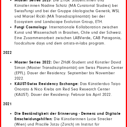
Master Series 2023
: Die ZHdK Student:innen und
Künstler:innen Nadine Schütz (MA Curatorial Studies) bei
SwissFungi und bei der Gruppe ökologische Genetik, WSL
und Marcel Rickli (MA Transdisziplinarität) bei der
Ecosystem and Landscape Evolution Group, ETH.
Fungi Cosmology
: Internationale Kollaboration zwischen
Kunst und Wissenschaft in Brasilien, Chile und der Schweiz.
Eine Zusammenarbeit zwischen LABVerde, CAB Patagonia,
foodculture days und dem artists-in-labs program.
2022
Master Series 2022:
Der ZHdK-Student und Künstler David
Simon (Master Transdisziplinarität) am Swiss Plasma Center
(EPFL). Dauer der Residency: September bis November
2022.
KAUST-Swiss Residency Exchange:
Das Künstlerduo Taiyo
Onorato & Nico Krebs am Red Sea Research Center
(KAUST). Dauer der Residency: Februar bis April 2022.
2021
Die Beständigkeit der Erinnerung - Demenz und Digitale
Entscheidungshilfen:
Die Künstlerinnen Lucie Strecker
(Wien) und Priscille Jotzu (Zürich) im Institut für